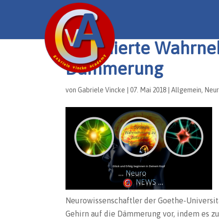
Optimierte Wahrne
Dämmerung
von
Gabriele Vincke
|
07. Mai 2018
|
Allgemein
,
Neu
Neurowissenschaftler der Goethe-Universit
Gehirn auf die Dämmerung vor, indem es zu