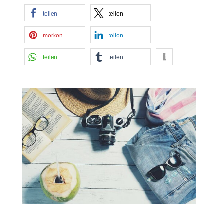
teilen
teilen
merken
teilen
teilen
teilen