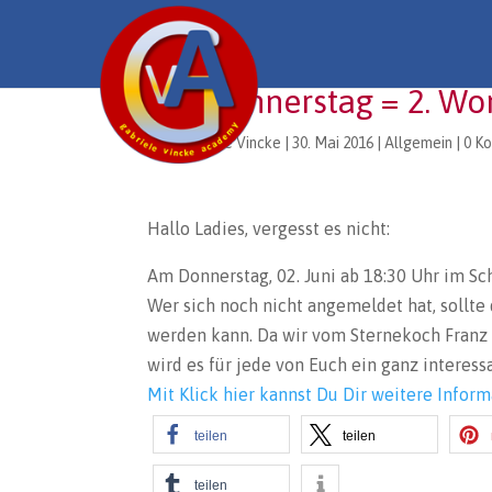
Am Donnerstag = 2. Wo
von
Gabriele Vincke
|
30. Mai 2016
|
Allgemein
|
0 K
Hallo Ladies, vergesst es nicht:
Am Donnerstag, 02. Juni ab 18:30 Uhr im Sch
Wer sich noch nicht angemeldet hat, sollte
werden kann. Da wir vom Sternekoch Franz 
wird es für jede von Euch ein ganz interes
Mit Klick hier kannst Du Dir weitere Infor
teilen
teilen
teilen