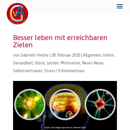
Besser leben mit erreichbaren
Zielen
von
Gabriele Vincke
|
28. Februar 2020
|
Allgemein
,
Gehirn
,
Gesundheit
,
Glück
,
Lernen
,
Motivation
,
Neuro News
,
Selbstvertrauen
,
Stress
|
0 Kommentare