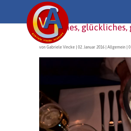
Ein frohes, glückliches
Jahr
von
Gabriele Vincke
|
02. Januar 2016
|
Allgemein
|
0