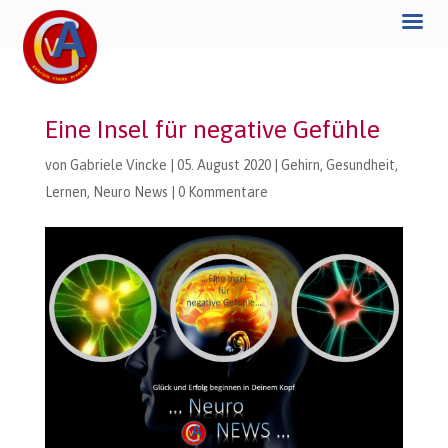
Eine Insel für negative Gefühle
von
Gabriele Vincke
|
05. August 2020
|
Gehirn
,
Gesundheit
,
Lernen
,
Neuro News
|
0 Kommentare