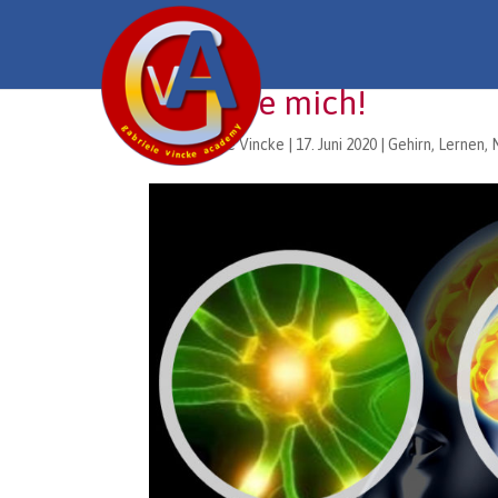
Ich liebe mich!
von
Gabriele Vincke
|
17. Juni 2020
|
Gehirn
,
Lernen
,