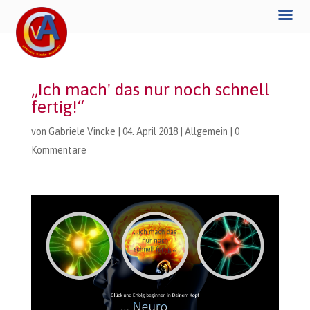
„Ich mach' das nur noch schnell
fertig!“
von
Gabriele Vincke
|
04. April 2018
|
Allgemein
|
0
Kommentare