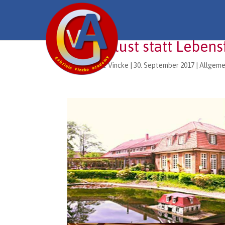
Lebenslust statt Lebensf
von
Gabriele Vincke
|
30. September 2017
|
Allgeme