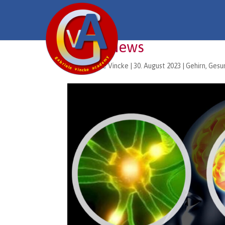
NeuroNews
von
Gabriele Vincke
|
30. August 2023
|
Gehirn
,
Gesu