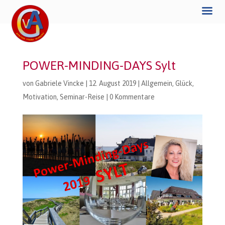
POWER-MINDING-DAYS Sylt
von
Gabriele Vincke
|
12. August 2019
|
Allgemein
,
Glück
,
Motivation
,
Seminar-Reise
|
0 Kommentare