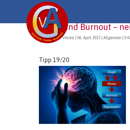
Stress und Burnout – ne
von
Gabriele Vincke
|
06. April 2017
|
Allgemein
|
0 
Tipp 19/20