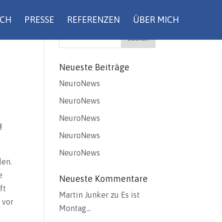
UCH
PRESSE
REFERENZEN
ÜBER MICH
Neueste Beiträge
NeuroNews
NeuroNews
NeuroNews
!
NeuroNews
NeuroNews
den.
e
Neueste Kommentare
ft
Martin Junker
zu
Es ist
 vor
Montag…