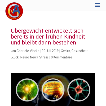
Übergewicht entwickelt sich
bereits in der frühen Kindheit –
und bleibt dann bestehen
von
Gabriele Vincke
|
30. Juli 2019
|
Gehirn
,
Gesundheit
,
Glück
,
Neuro News
,
Stress
|
0 Kommentare