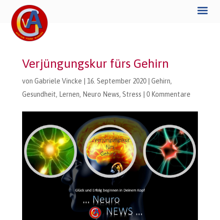
Verjüngungskur fürs Gehirn
von
Gabriele Vincke
|
16. September 2020
|
Gehirn
,
Gesundheit
,
Lernen
,
Neuro News
,
Stress
|
0 Kommentare