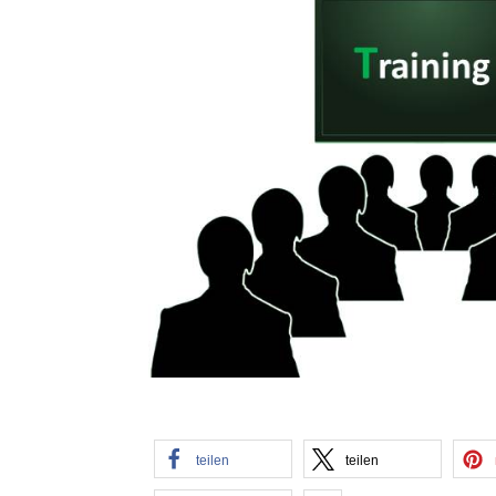
teilen
teilen