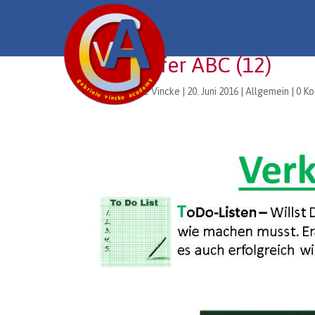
Verkäufer ABC (12)
von
Gabriele Vincke
|
20. Juni 2016
|
Allgemein
|
0 K