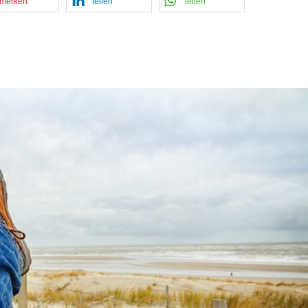
merken
teilen
teilen